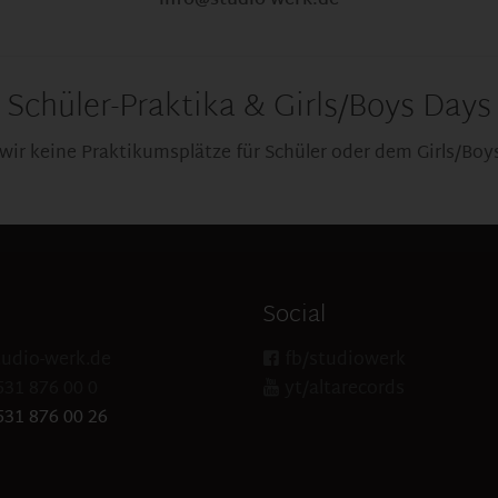
info@studio-werk.de
Schüler-Praktika & Girls/Boys Days
wir keine Praktikumsplätze für Schüler oder dem Girls/Boy
Social
udio-werk.de
fb/studiowerk
531 876 00 0
yt/altarecords
531 876 00 26