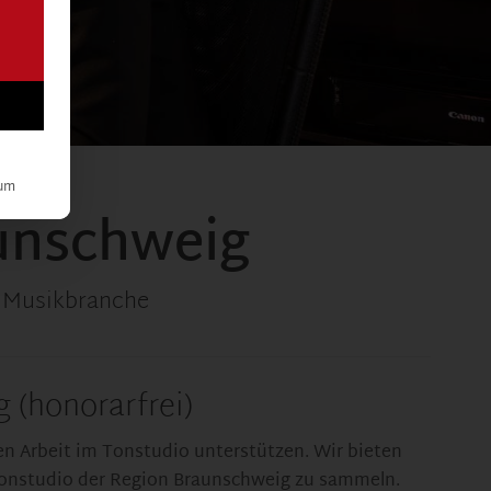
um
unschweig
ie Musikbranche
 (honorarfrei)
hen Arbeit im Tonstudio unterstützen. Wir bieten
 Tonstudio der Region Braunschweig zu sammeln.