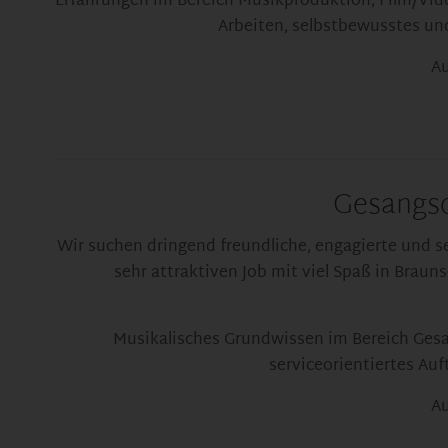
Erfahrungen im Bereich Musikproduktion, Film/Vide
Arbeiten, selbstbewusstes und
Au
Gesangsc
Wir suchen dringend freundliche, engagierte und
sehr attraktiven Job mit viel Spaß in Brau
Musikalisches Grundwissen im Bereich Gesa
serviceorientiertes Auf
Au