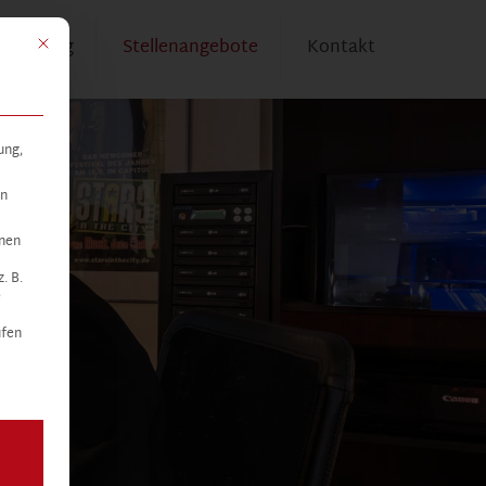
Mit diesem Button wird der Dialog geschlossen. Seine Funktionalität ist 
stattung
Stellenangebote
Kontakt
ung,
en
hnen
. B.
e
fen
ng erteilt werden kann. Die erste Service-Gruppe ist essenzi