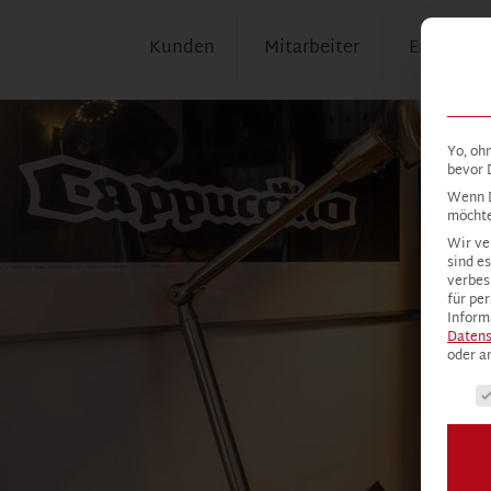
Kunden
Mitarbeiter
Einblicke
Yo, oh
bevor 
Wenn D
möchte
Wir ve
sind e
verbes
für pe
Inform
Datens
oder a
Es fo