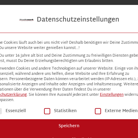
Aus
Datenschutzeinstellungen
ne Cookies läuft auch bei uns nicht viel! Deshalb benötigen wir Deine Zustimm
Du unsere Website weiter genießen kannst...!
u unter 16 Jahre alt bist und Deine Zustimmung zu freiwilligen Diensten geb
st, musst Du Deine Erziehungsberechtigten um Erlaubnis bitten.
rwenden Cookies und andere Technologien auf unserer Website. Einige von i
ssenziell, während andere uns helfen, diese Website und Ihre Erfahrung zu
sern.
Personenbezogene Daten können verarbeitet werden (IP-Adressen etc.), z
rsonalisierte Anzeigen und Inhalte oder Anzeigen- und Inhaltsmessung.
Weiter
ationen über die Verwendung Ihrer Daten findest Du in unserer
chutzerklärung
.
Sie können Ihre Auswahl jederzeit unter
Einstellungen
widerru
npassen.
lgt eine Liste der Service-Gruppen, für die eine Einwilligu
Essenziell
Statistiken
Externe Medien
Speichern