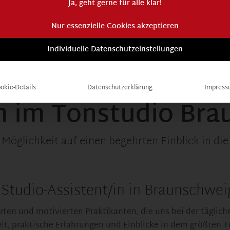
Ja, geht gerne für alle klar!
Nur essenzielle Cookies akzeptieren
Individuelle Datenschutzeinstellungen
okie-Details
Datenschutzerklärung
Impress
m im Tonstudio Bra
 Möglichkeit auf einen begehrten Einblick in d
 Studio-Assistent/in in Braunschweig
rten und motivierten Praktikanten, die uns bei der täglic
it, praktische Erfahrungen und Einblicke in dem größten