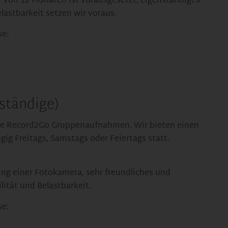
r von 12 Monaten ist vorausgesetzt, eigenständiges
lastbarkeit setzen wir voraus.
se:
ständige)
ere Record2Go Gruppenaufnahmen. Wir bieten einen
ig Freitags, Samstags oder Feiertags statt.
ng einer Fotokamera, sehr freundliches und
lität und Belastbarkeit.
se: