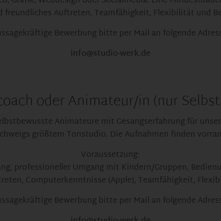
o, Grafik, Webdesign oder Socialmedia. Eine Mindestdaue
 freundliches Auftreten, Teamfähigkeit, Flexibilität und Be
ssagekräftige Bewerbung bitte per Mail an folgende Adres
info@studio-werk.de
oach oder Animateur/in (nur Selbst
 selbstbewusste Animateure mit Gesangserfahrung für uns
nschweigs größtem Tonstudio. Die Aufnahmen finden vorrang
Voraussetzung:
ng, professioneller Umgang mit Kindern/Gruppen, Bedienu
treten, Computerkenntnisse (Apple), Teamfähigkeit, Flexibi
ssagekräftige Bewerbung bitte per Mail an folgende Adres