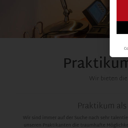
Co
Praktiku
Wir bieten die
Praktikum als
Wir sind immer auf der Suche nach sehr talentie
unseren Praktikanten die traumhafte Möglichke